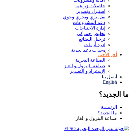
أغذية ومشروبات
حاصلات زراعية
استيراد وتصدير
نقل بري وبحري وجوي
دعم المشروعات
إدارة الاحتياجات
تخليص جمركي
ترحيل البضائع
إدرة أزمات
وحدات دعم بحرية
أخر الأخبار
تفتيش ومعاينة
الصناعة البحرية
أعمال بحرية
صناعة البترول و الغاز
إدارة مشروعات
الإستيراد و التصدير
تفريغ بالبحر
أتصل بنا
تموين سفن
English
أعمال غطس
سفن ووحدات بحرية
ما الجديد؟
إدارة بضائع
إدارة أسطول
توكيلات ملاحية
الرئيسية
ما الجديد؟
صناعة البترول و الغاز