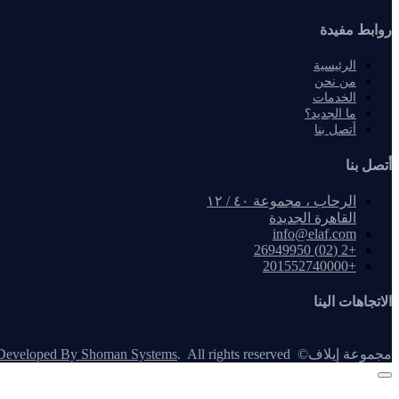
روابط مفيدة
الرئيسية
من نحن
الخدمات
ما الجديد؟
أتصل بنا
أتصل بنا
الرحاب ، مجموعة ٤٠ / ١٢
القاهرة الجديدة
info@elaf.com
+2 (02) 26949950
+201552740000
الاتجاهات الينا
مجموعة إيلاف
©
. All rights reserved
Developed By Shoman Systems