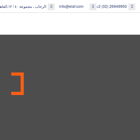
+2 (02) 26949950
info@elaf.com
الرحاب ، مجموعة ٤٠ / ١٢,القاهرة الجديدة